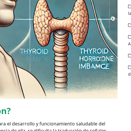
l
A
d
ón?
ra el desarrollo y funcionamiento saludable del
ncia de ella, se dificulta la traducción de señales