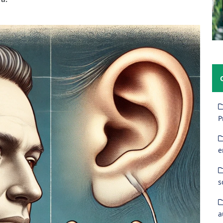
P
e
s
a